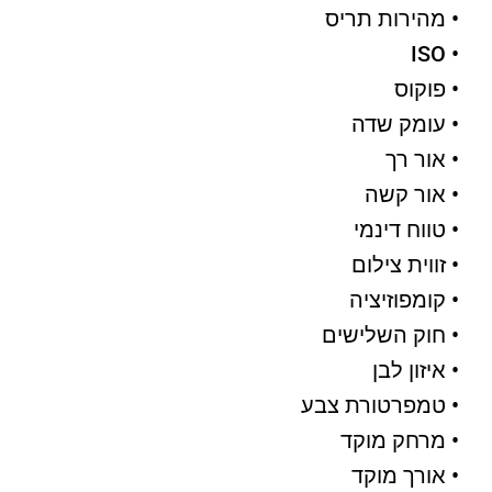
• מהירות תריס
• ISO
• פוקוס
• עומק שדה
• אור רך
• אור קשה
• טווח דינמי
• זווית צילום
• קומפוזיציה
• חוק השלישים
• איזון לבן
• טמפרטורת צבע
• מרחק מוקד
• אורך מוקד