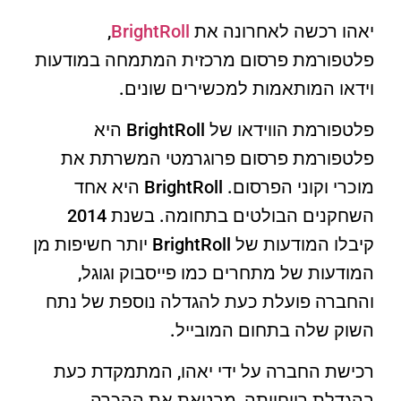
יאהו רכשה לאחרונה את
BrightRoll
,
פלטפורמת פרסום מרכזית המתמחה במודעות
וידאו המותאמות למכשירים שונים.
פלטפורמת הווידאו של BrightRoll היא
פלטפורמת פרסום פרוגרמטי המשרתת את
מוכרי וקוני הפרסום. BrightRoll היא אחד
השחקנים הבולטים בתחומה. בשנת 2014
קיבלו המודעות של BrightRoll יותר חשיפות מן
המודעות של מתחרים כמו פייסבוק וגוגל,
והחברה פועלת כעת להגדלה נוספת של נתח
השוק שלה בתחום המובייל.
רכישת החברה על ידי יאהו, המתמקדת כעת
בהגדלת רווחיותה, מבטאת את ההכרה