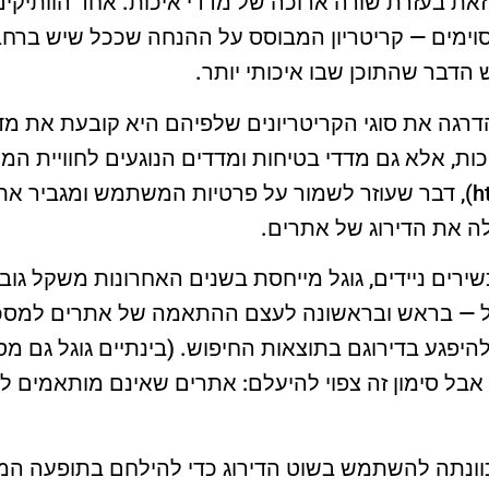
זאת בעזרת שורה ארוכה של מדדי איכות. אחד הוותיקי
וימים — קריטריון המבוסס על ההנחה שככל שיש ברחב
 הדבר שהתוכן שבו איכותי יותר.
דרגה את סוגי הקריטריונים שלפיהם היא קובעת את מדי
כות, אלא גם מדדי בטיחות ומדדים הנוגעים לחוויית ה
בתקשורת מאובטחת (https), דבר שעוזר לשמור על פרטיות המשתמש ומגבי
ה את הדירוג של אתרים.
רים ניידים, גוגל מייחסת בשנים האחרונות משקל גובר
ל — בראש ובראשונה לעצם ההתאמה של אתרים למסכי
להיפגע בדירוגם בתוצאות החיפוש. (בינתיים גוגל גם 
אבל סימון זה צפוי להיעלם: אתרים שאינם מותאמים למו
כוונתה להשתמש בשוט הדירוג כדי להילחם בתופעה המ