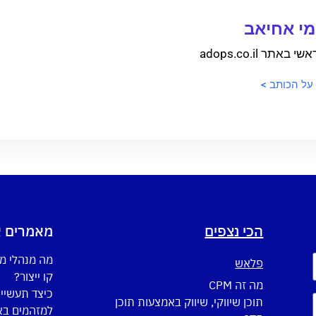
י אחיאב
 באתר adops.co.il
 על הכותב >
הכי נצפים
מאמרים א
מה מנהלי מ
פלאש
קו ייצור?
מה זה CPM
כיצד תעשיי
תוכן שיווקי, שיווק באמצעות תוכן
למזהמים באו