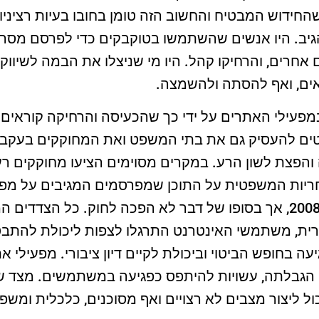
חידוש המבטיח והחשוב הזה טומן בחובו בעיות רציני
יב. היו אנשים שהשתמשו בטוקבקים כדי לפרסם מסרים
אחרים, והרחיקו קהל. היו מי שניצלו את הבמה לשיווק
אים, ואף להסתה ולהשמצה.
במפעילי האתרים על ידי כך שהכעיסה והרחיקה קוראים
ים להעסיק גם את בתי המשפט ואת המחוקקים בעקבו
פצת לשון הרע. במקרים מסוימים הציעו מחוקקים רעי
חריות המשפטית על התוכן שמפרסמים המגיבים על מפ
עלתה הצעה כזאת בשנת 2008, אך בסופו של דבר לא הפכה לחוק. כל הצד
רית, משתמשי האינטרנט התרגלו לצפות ליכולת להתבט
ה בחופש הביטוי וביכולת לקיים דיון ציבורי. מפעילי א
 הגבלתה, עשויות להיתפס כפגיעה במשתמשים. מצד שנ
ל ליצור מצבים לא רצויים ואף מסוכנים, כלכלית ומשפ