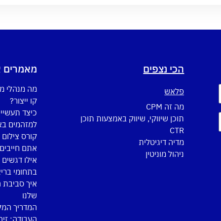
הכי נצפים
מאמרים א
מה מנהלי מ
פלאש
קו ייצור?
מה זה CPM
כיצד תעשיי
תוכן שיווקי, שיווק באמצעות תוכן
למזהמים באו
CTR
מדיה דיגיטלית
אתם חייבים 
ניהול מוניטין
אילו דגשים 
בתחומי ברי
איך סביבת 
שלנו
המדריך המקי
העבודה: זיה