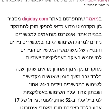
דף הבית
»
מובייל
»
אתרי תוכן צריכים להתמקד לא באפליקציות אלא באתרים
מותאמים למובייל
ב
מאמר
שהתפרסם באתר
digiday.com
מסביר
ג'ון מקדרמוט מדוע כדאי לספקי תוכן להתמקד
בבניית אתרי אינטרנט מותאמים למכשירים
ניידים למרות השימוש הגובר במכשירים ניידים
והנטייה של משתמשי המכשירים הניידים
להשתמש בעיקר באפליקציות ייעודיות.
מחקרים מן הזמן האחרון מראים שתוך שנה
בלבד גבר משך הזמן שאנשים מקדישים
לשימוש במכשירים ניידים ב-24 אחוז
ושבתקופה זו עלה השימוש באפליקציות
למובייל עלה ב-52 אחוז, לעומת גידול של 17
אחוז בלבד בצריכת תוכן מאתרי אינטרנט