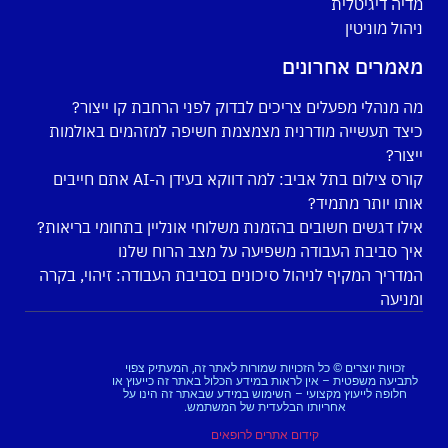
מדיה דיגיטלית
ניהול מוניטין
מאמרים אחרונים
מה מנהלי מפעלים צריכים לבדוק לפני הרחבת קו ייצור?
כיצד תעשייה מודרנית מצמצמת חשיפה למזהמים באולמות
ייצור?
קורס צילום בתל אביב: למה דווקא בעידן ה-AI אתם חייבים
אותו יותר מתמיד?
אילו דגשים חשובים בהזמנת משלוחי אונליין בתחומי בריאות?
איך סביבת העבודה משפיעה על מצב הרוח שלנו
המדריך המקיף לניהול סיכונים בסביבת העבודה: זיהוי, בקרה
ומניעה
זכויות יוצרים © כל הזכויות שמורות לאתר זה, המעתיק צפוי
לתביעה משפטית – אין לראות במידע הכלול באתר זה כייעוץ או
חלופה לייעוץ מקצועי – השימוש במידע שבאתר זה הינו על
אחריותו הבלעדית של המשתמש.
קידום אתרים לרופאים